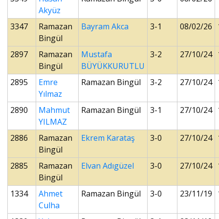
Akyüz
3347
Ramazan
Bayram Akca
3-1
08/02/26
Bingül
2897
Ramazan
Mustafa
3-2
27/10/24
Bingül
BÜYÜKKURUTLU
2895
Emre
Ramazan Bingül
3-2
27/10/24
Yılmaz
2890
Mahmut
Ramazan Bingül
3-1
27/10/24
YILMAZ
2886
Ramazan
Ekrem Karataş
3-0
27/10/24
Bingül
2885
Ramazan
Elvan Adıgüzel
3-0
27/10/24
Bingül
1334
Ahmet
Ramazan Bingül
3-0
23/11/19
Culha