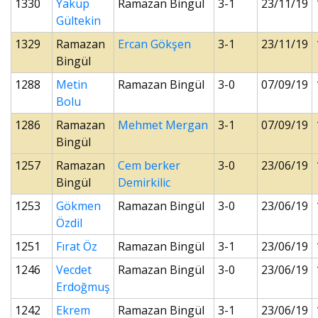
1330
Yakup
Ramazan Bingül
3-1
23/11/19
Gültekin
1329
Ramazan
Ercan Gökşen
3-1
23/11/19
Bingül
1288
Metin
Ramazan Bingül
3-0
07/09/19
Bolu
1286
Ramazan
Mehmet Mergan
3-1
07/09/19
Bingül
1257
Ramazan
Cem berker
3-0
23/06/19
Bingül
Demirkilic
1253
Gökmen
Ramazan Bingül
3-0
23/06/19
Özdil
1251
Fırat Öz
Ramazan Bingül
3-1
23/06/19
1246
Vecdet
Ramazan Bingül
3-0
23/06/19
Erdoğmuş
1242
Ekrem
Ramazan Bingül
3-1
23/06/19