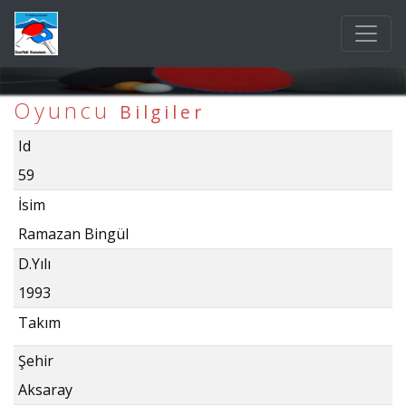
Oyuncu
Bilgiler
Id
59
İsim
Ramazan Bingül
D.Yılı
1993
Takım
Şehir
Aksaray