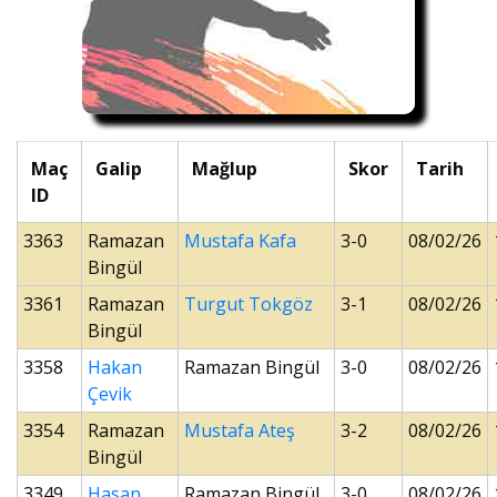
Maç
Galip
Mağlup
Skor
Tarih
ID
3363
Ramazan
Mustafa Kafa
3-0
08/02/26
Bingül
3361
Ramazan
Turgut Tokgöz
3-1
08/02/26
Bingül
3358
Hakan
Ramazan Bingül
3-0
08/02/26
Çevik
3354
Ramazan
Mustafa Ateş
3-2
08/02/26
Bingül
3349
Hasan
Ramazan Bingül
3-0
08/02/26